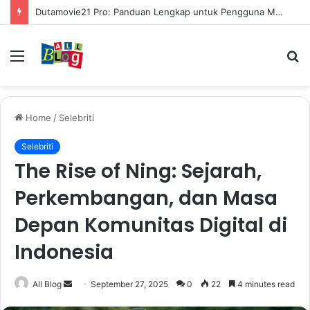
Dutamovie21 Pro: Panduan Lengkap untuk Pengguna Modern
Menu
S
fo
Home
/
Selebriti
Selebriti
The Rise of Ning: Sejarah,
Perkembangan, dan Masa
Depan Komunitas Digital di
Indonesia
Send
All Blog
September 27, 2025
0
22
4 minutes read
an