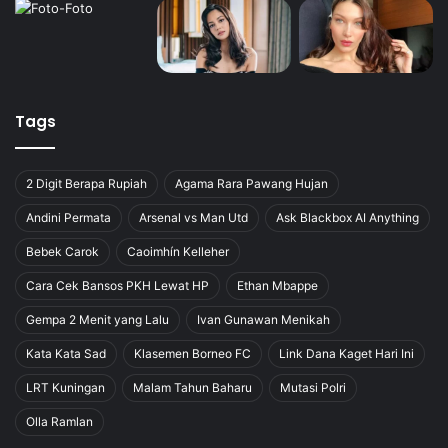
Tags
2 Digit Berapa Rupiah
Agama Rara Pawang Hujan
Andini Permata
Arsenal vs Man Utd
Ask Blackbox AI Anything
Bebek Carok
Caoimhín Kelleher
Cara Cek Bansos PKH Lewat HP
Ethan Mbappe
Gempa 2 Menit yang Lalu
Ivan Gunawan Menikah
Kata Kata Sad
Klasemen Borneo FC
Link Dana Kaget Hari Ini
LRT Kuningan
Malam Tahun Baharu
Mutasi Polri
Olla Ramlan