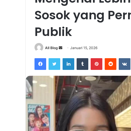
Sosok yang Per
Publik
Send
All Blog
Januari 15, 2026
an
Facebook
Twitter
LinkedIn
Tumblr
Pinterest
Reddit
email