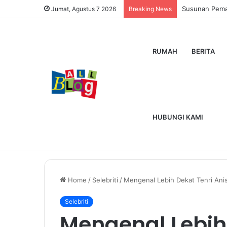
Dutamovie21 
Jumat, Agustus 7 2026
Breaking News
RUMAH
BERITA
HUBUNGI KAMI
Home
/
Selebriti
/
Mengenal Lebih Dekat Tenri Anis
Selebriti
Mengenal Lebih 