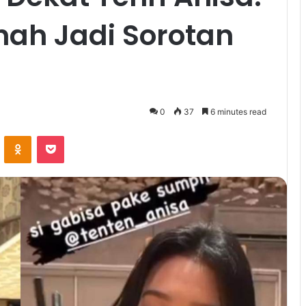
nah Jadi Sorotan
0
37
6 minutes read
VKontakte
Odnoklassniki
Pocket