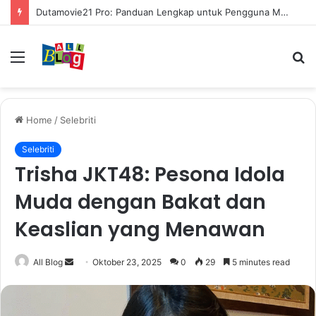
Mengenal Cara Mengerubungi Lazada: Panduan Lengkap untuk Pembeli dan Penjual
Menu
S
fo
Home
/
Selebriti
Selebriti
Trisha JKT48: Pesona Idola
Muda dengan Bakat dan
Keaslian yang Menawan
Send
All Blog
Oktober 23, 2025
0
29
5 minutes read
an
email