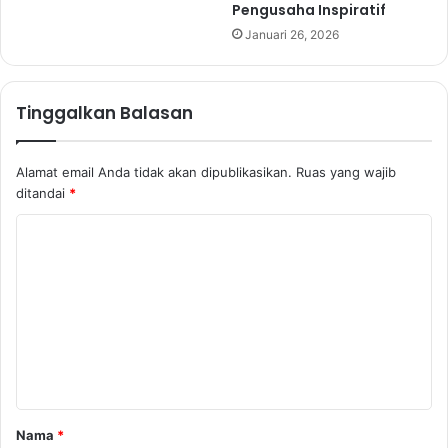
Pengusaha Inspiratif
Januari 26, 2026
Tinggalkan Balasan
Alamat email Anda tidak akan dipublikasikan.
Ruas yang wajib
ditandai
*
K
o
m
e
n
t
a
Nama
*
r