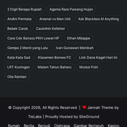
2 Digit Berapa Rupiah
Agama Rara Pawang Hujan
Andini Permata
Arsenal vs Man Utd
Ask Blackbox AI Anything
Bebek Carok
Caoimhín Kelleher
Cara Cek Bansos PKH Lewat HP
Ethan Mbappe
Gempa 2 Menit yang Lalu
Ivan Gunawan Menikah
Kata Kata Sad
Klasemen Borneo FC
Link Dana Kaget Hari Ini
LRT Kuningan
Malam Tahun Baharu
Mutasi Polri
Olla Ramlan
© Copyright 2026, All Rights Reserved |
Jannah Theme by
TieLabs
| Proudly Hosted by
SiteGround
Rumah
Berita
Berjudi
Olahraga
Gambar Bertaruh
Kasino