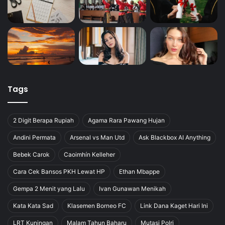
Tags
2 Digit Berapa Rupiah
Agama Rara Pawang Hujan
Andini Permata
Arsenal vs Man Utd
Ask Blackbox AI Anything
Bebek Carok
Caoimhín Kelleher
Cara Cek Bansos PKH Lewat HP
Ethan Mbappe
Gempa 2 Menit yang Lalu
Ivan Gunawan Menikah
Kata Kata Sad
Klasemen Borneo FC
Link Dana Kaget Hari Ini
LRT Kuningan
Malam Tahun Baharu
Mutasi Polri