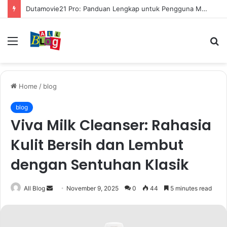
Dutamovie21 Pro: Panduan Lengkap untuk Pengguna Modern
Menu
S
fo
Home
/
blog
blog
Viva Milk Cleanser: Rahasia
Kulit Bersih dan Lembut
dengan Sentuhan Klasik
Send
All Blog
November 9, 2025
0
44
5 minutes read
an
email