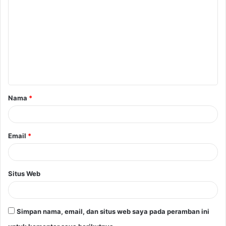
o
m
e
n
t
a
Nama
*
r
*
Email
*
Situs Web
Simpan nama, email, dan situs web saya pada peramban ini