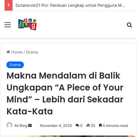
Dutamovie21 Pro: Panduan Lengkap untuk Pengguna Modern
Menu
S
fo
Home
/
Drama
Drama
Makna Mendalam di Balik
Ungkapan “A Piece of Your
Mind” – Lebih dari Sekadar
Kata-Kata
Send
All Blog
November 4, 2025
0
20
5 minutes read
an