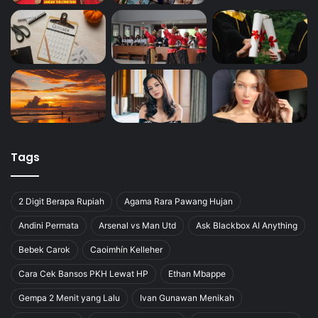
Tags
2 Digit Berapa Rupiah
Agama Rara Pawang Hujan
Andini Permata
Arsenal vs Man Utd
Ask Blackbox AI Anything
Bebek Carok
Caoimhín Kelleher
Cara Cek Bansos PKH Lewat HP
Ethan Mbappe
Gempa 2 Menit yang Lalu
Ivan Gunawan Menikah