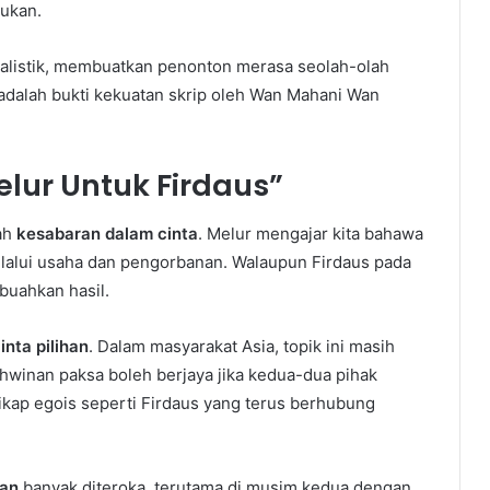
ukan.
ealistik, membuatkan penonton merasa seolah-olah
 adalah bukti kekuatan skrip oleh Wan Mahani Wan
ur Untuk Firdaus”
lah
kesabaran dalam cinta
. Melur mengajar kita bahawa
melalui usaha dan pengorbanan. Walaupun Firdaus pada
buahkan hasil.
nta pilihan
. Dalam masyarakat Asia, topik ini masih
winan paksa boleh berjaya jika kedua-dua pihak
ikap egois seperti Firdaus yang terus berhubung
an
banyak diteroka, terutama di musim kedua dengan