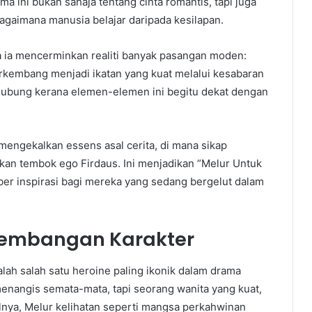
a ini bukan sahaja tentang cinta romantis, tapi juga
agaimana manusia belajar daripada kesilapan.
na ia mencerminkan realiti banyak pasangan moden:
erkembang menjadi ikatan yang kuat melalui kesabaran
ubung kerana elemen-elemen ini begitu dekat dengan
a mengekalkan essens asal cerita, di mana sikap
an tembok ego Firdaus. Ini menjadikan “Melur Untuk
ber inspirasi bagi mereka yang sedang bergelut dalam
embangan Karakter
alah salah satu heroine paling ikonik dalam drama
menangis semata-mata, tapi seorang wanita yang kuat,
lnya, Melur kelihatan seperti mangsa perkahwinan