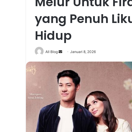
Melur Untuk Fir
yang Penuh Lik
Hidup
Send
All Blog
Januari 8, 2026
an
email