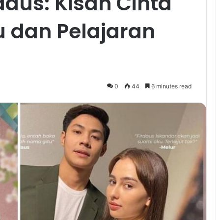
daus: Kisah Cinta
u dan Pelajaran
0
44
6 minutes read