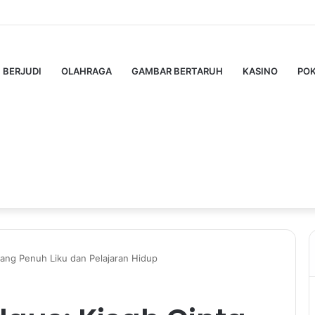
Pro: Panduan Lengkap untuk Pengguna Modern
BERJUDI
OLAHRAGA
GAMBAR BERTARUH
KASINO
PO
yang Penuh Liku dan Pelajaran Hidup