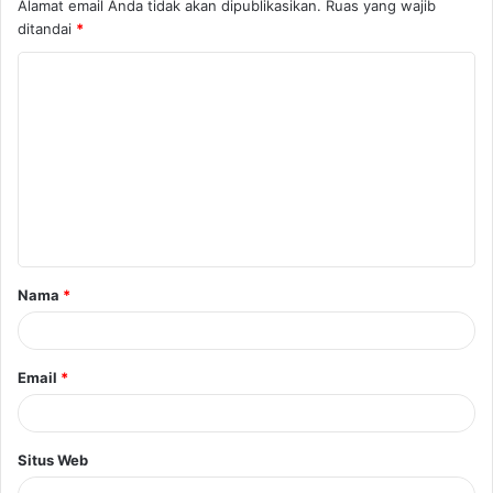
Alamat email Anda tidak akan dipublikasikan.
Ruas yang wajib
ditandai
*
K
o
m
e
n
t
a
Nama
*
r
*
Email
*
Situs Web