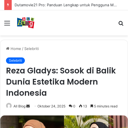
Dutamovie21 Pro: Panduan Lengkap untuk Pengguna Modern
Menu
S
fo
Home
/
Selebriti
Selebriti
Reza Gladys: Sosok di Balik
Dunia Estetika Modern
Indonesia
Send
All Blog
Oktober 24, 2025
0
13
5 minutes read
an
email