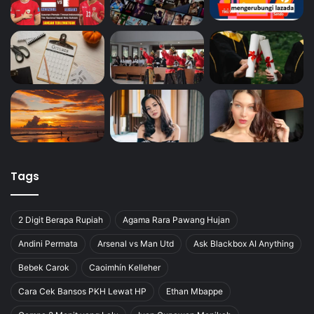
Tags
2 Digit Berapa Rupiah
Agama Rara Pawang Hujan
Andini Permata
Arsenal vs Man Utd
Ask Blackbox AI Anything
Bebek Carok
Caoimhín Kelleher
Cara Cek Bansos PKH Lewat HP
Ethan Mbappe