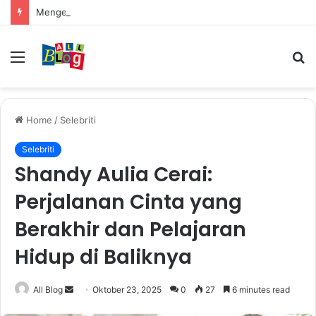
Mengenal Cara Mengerubungi Lazada: Panduan Lengkap untuk Pembeli dan Penjual
Menu
S
fo
Home
/
Selebriti
Selebriti
Shandy Aulia Cerai:
Perjalanan Cinta yang
Berakhir dan Pelajaran
Hidup di Baliknya
Send
All Blog
Oktober 23, 2025
0
27
6 minutes read
an