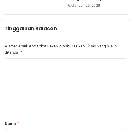
Januari 26, 2026
Tinggalkan Balasan
Alamat email Anda tidak akan dipublikasikan.
Ruas yang wajib
ditandai
*
K
o
m
e
n
t
a
Nama
*
r