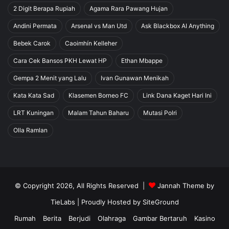
2 Digit Berapa Rupiah
Agama Rara Pawang Hujan
Andini Permata
Arsenal vs Man Utd
Ask Blackbox AI Anything
Bebek Carok
Caoimhín Kelleher
Cara Cek Bansos PKH Lewat HP
Ethan Mbappe
Gempa 2 Menit yang Lalu
Ivan Gunawan Menikah
Kata Kata Sad
Klasemen Borneo FC
Link Dana Kaget Hari Ini
LRT Kuningan
Malam Tahun Baharu
Mutasi Polri
Olla Ramlan
© Copyright 2026, All Rights Reserved |
Jannah Theme by
TieLabs
| Proudly Hosted by
SiteGround
Rumah
Berita
Berjudi
Olahraga
Gambar Bertaruh
Kasino