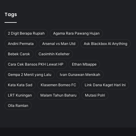
Tags
2 Digit Berapa Rupiah
Agama Rara Pawang Hujan
Andini Permata
Arsenal vs Man Utd
Ask Blackbox AI Anything
Bebek Carok
Caoimhín Kelleher
Cara Cek Bansos PKH Lewat HP
Ethan Mbappe
Gempa 2 Menit yang Lalu
Ivan Gunawan Menikah
Kata Kata Sad
Klasemen Borneo FC
Link Dana Kaget Hari Ini
LRT Kuningan
Malam Tahun Baharu
Mutasi Polri
Olla Ramlan