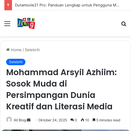
Dutamovie21 Pro: Panduan Lengkap untuk Pengguna Modern
Menu
S
fo
Home
/
Selebriti
Selebriti
Mohammad Arsyil Azhiim:
Sosok Muda di
Persimpangan Dunia
Kreatif dan Literasi Media
Send
All Blog
Oktober 24, 2025
0
10
5 minutes read
an