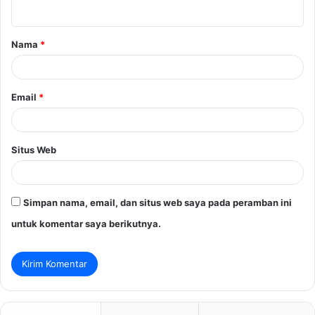
t
a
Nama
*
r
*
Email
*
Situs Web
Simpan nama, email, dan situs web saya pada peramban ini
untuk komentar saya berikutnya.